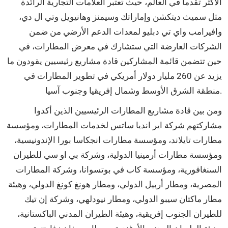
الأكثر تقدماً في العالم، حيث تعتبر العلامات التجارية الرائدة
مثل سميث ديتكشن وإماراتك وسيمنز وهانيويل وتي ال دي،
وافيرامب واي تي دبليو لمعدات الدعم الأرضي من ضمن
الشركات العارضة التي ستشارك في معرض المطارات، في
حين تتضمن قائمة المشاركين قادة مشاريع رئيسيين يقودون ما
يزيد عن 260 مليار دولار أمريكي في تطوير المطارات في
منطقة الشرق الأوسط وشمال إفريقيا وجنوب آسيا.
ومن بين قادة مشاريع المطارات الرئيسيين الذين أكدوا
مشاركتهم شركة اير انديا ساتس لخدمات المطارات، ومؤسسة
مطارات تايلاند، ومؤسسة مطارات انجكاسا بورا الإندونيسية،
ومؤسسة مطارات أرمينيا الدولية، وشركة بي او سي للطيران
السنغافورية، ومؤسسة كاب في بوتسوانا، وشركة المطارات
المصرية، ومطار أربيل الدولي، ومطار هونغ كونغ الدولي، وهيئة
مطار ماكتان سيبو الدولي، ومطار نيودلهي، وشركة إن تيك
للطيران الجنوب إفريقية، وهيئة الطيران المدني الباكستانية،